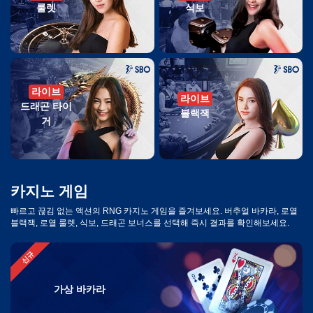
룰렛
식보
라이브
라이브
드래곤 타이
블랙잭
거
카지노 게임
빠르고 끊김 없는 액션의 RNG 카지노 게임을 즐겨보세요. 버추얼 바카라, 로열
블랙잭, 로열 룰렛, 식보, 드래곤 보너스를 선택해 즉시 결과를 확인해보세요.
신규
가상 바카라