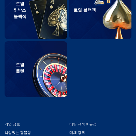
로열
5 박스
로열 블랙잭
블랙잭
로열
룰렛
기업 정보
베팅 규칙 & 규정
책임있는 갬블링
대체 링크