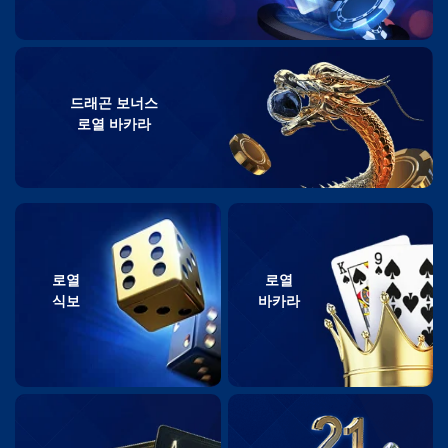
드래곤 보너스
로열 바카라
로열
로열
식보
바카라